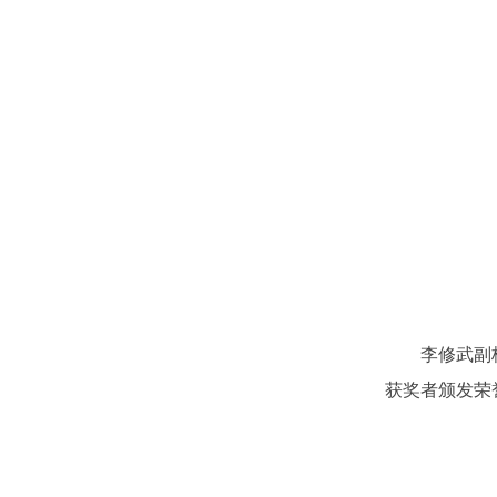
李修武副校长
获奖者颁发荣