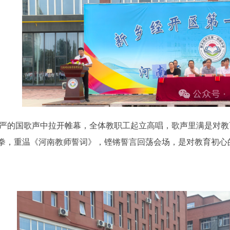
严的国歌声中拉开帷幕，全体教职工起立高唱，歌声里满是对教
拳，重温《河南教师誓词》，铿锵誓言回荡会场，是对教育初心